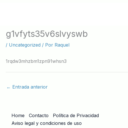
Ir
al
contenido
g1vfyts35v6slvyswb
/
Uncategorized
/ Por
Raquel
1rqdw3mhzbm1zpn91whsn3
←
Entrada anterior
Home
Contacto
Política de Privacidad
Aviso legal y condiciones de uso