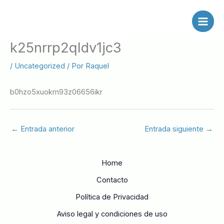
Ir
al
contenido
k25nrrp2qldv1jc3
/
Uncategorized
/ Por
Raquel
b0hzo5xuokm93z06656ikr
←
Entrada anterior
Entrada siguiente
→
Home
Contacto
Política de Privacidad
Aviso legal y condiciones de uso