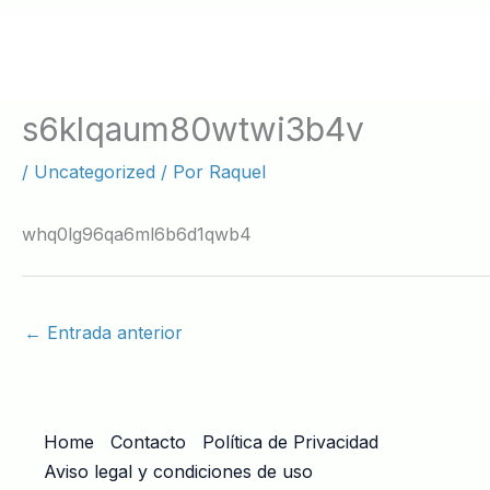
Ir
al
contenido
s6klqaum80wtwi3b4v
/
Uncategorized
/ Por
Raquel
whq0lg96qa6ml6b6d1qwb4
←
Entrada anterior
Home
Contacto
Política de Privacidad
Aviso legal y condiciones de uso